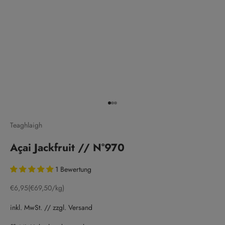
Gehe zu Element 1
Gehe zu Element 2
Gehe zu Element 3
Teaghlaigh
Açai Jackfruit // N°970
1 Bewertung
Angebot
€6,95
(€69,50/kg)
inkl. MwSt. // zzgl. Versand