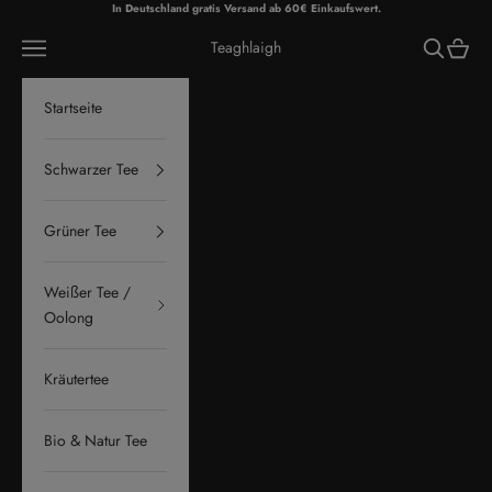
Zum Inhalt springen
In Deutschland gratis Versand ab 60€ Einkaufswert.
Menü
Suchen
Waren
Teaghlaigh
Startseite
Schwarzer Tee
Grüner Tee
Weißer Tee /
Oolong
Kräutertee
Bio & Natur Tee