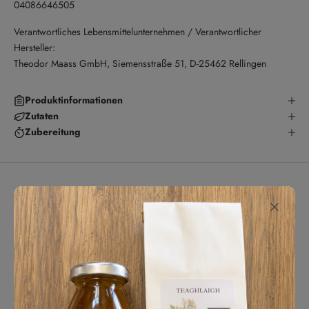
04086646505
Verantwortliches Lebensmittelunternehmen / Verantwortlicher
Hersteller:
Theodor Maass GmbH, Siemensstraße 51, D-25462 Rellingen
Produktinformationen
Zutaten
Zubereitung
Kundenbewertungen
5.00 von 5
Basierend auf 1 Bewertung
1
0
0