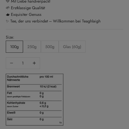
💚 Mit Liebe handverpackt
🌱 Erstklassige Qualität
🫖 Exquisiter Genuss
✨ Tee, der uns verbindet – Willkommen bei Teaghlaigh
Size:
100g
250g
500g
Glas (60g)
Anzahl verringern
Anzahl erhöhen