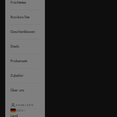
Früchtetee
Rooibos-Tee
Geschenkboxen
Deals
Probensets
Zubehör
Über uns
ANMELDEN
EUR €
Land