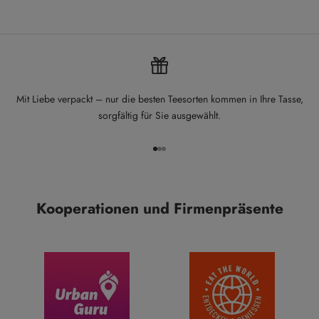
Mit Liebe verpackt – nur die besten Teesorten kommen in Ihre Tasse,
sorgfältig für Sie ausgewählt.
Gehe zu Element 1
Gehe zu Element 2
Gehe zu Element 3
Kooperationen und Firmenpräsente