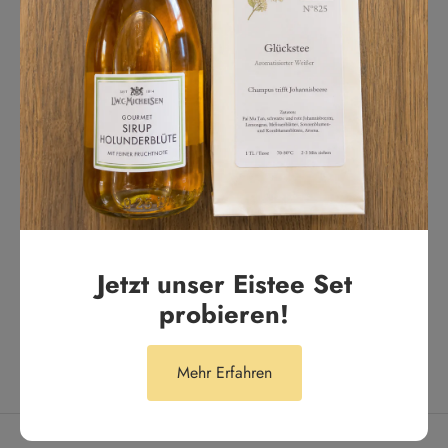
0
0
Bewertung schreiben
Sort by
Helena Z.
Jetzt unser Eistee Set
Super lecker.
probieren!
Ich kann den Tee sehr empfehlen.
Mehr Erfahren