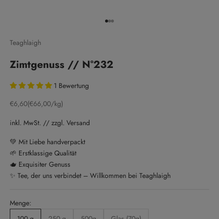
Gehe zu Element 1
Gehe zu Element 2
Gehe zu Element 3
Teaghlaigh
Zimtgenuss // N°232
1 Bewertung
Angebot
€6,60
(€66,00/kg)
inkl. MwSt. // zzgl. Versand
💚 Mit Liebe handverpackt
🌱 Erstklassige Qualität
🫖 Exquisiter Genuss
✨ Tee, der uns verbindet – Willkommen bei Teaghlaigh
Menge:
100 g
250 g
500g
Glas (70g)