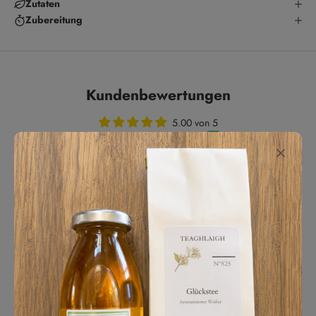
Zutaten
Zubereitung
Kundenbewertungen
5.00 von 5
Basierend auf 1 Bewertung
1
0
0
0
0
Bewertung schreiben