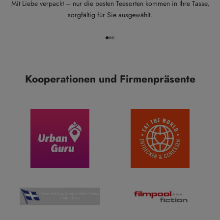
Mit Liebe verpackt – nur die besten Teesorten kommen in Ihre Tasse,
sorgfältig für Sie ausgewählt.
Gehe zu Element 1
Gehe zu Element 2
Gehe zu Element 3
Kooperationen und Firmenpräsente