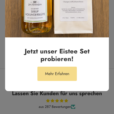
Sort by
Anna F.
Tolle Zimtnote
Schmeckt ganz ganz toll nach Zimt! Ich liebe diesen Tee auch mit
einem Schuss Milch.
Jetzt unser Eistee Set
probieren!
Mehr Erfahren
Lassen Sie Kunden für uns sprechen
aus 287 Bewertungen