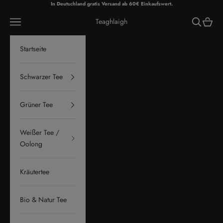
Zum Inhalt springen
In Deutschland gratis Versand ab 60€ Einkaufswert.
Menü
Suchen
Waren
Teaghlaigh
Startseite
Schwarzer Tee
Grüner Tee
Weißer Tee /
Oolong
Kräutertee
Bio & Natur Tee