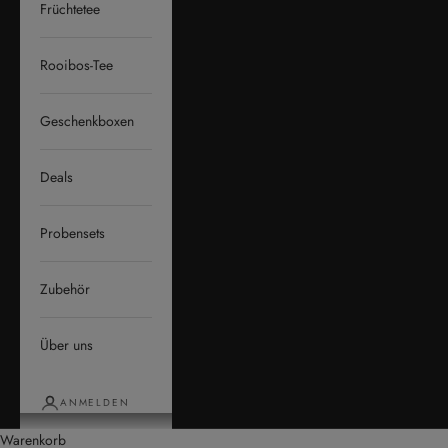
Früchtetee
Rooibos-Tee
Geschenkboxen
Deals
Probensets
Zubehör
Über uns
ANMELDEN
Warenkorb