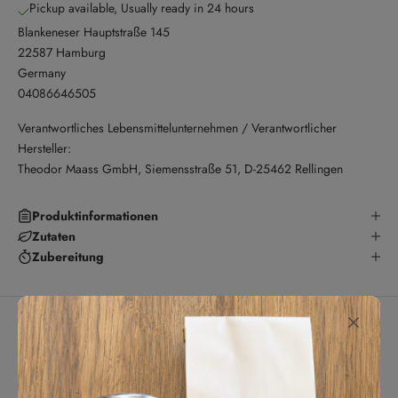
Pickup available, Usually ready in 24 hours
Blankeneser Hauptstraße 145
22587 Hamburg
Germany
04086646505
Verantwortliches Lebensmittelunternehmen / Verantwortlicher
Hersteller:
Theodor Maass GmbH, Siemensstraße 51, D-25462 Rellingen
Produktinformationen
Zutaten
Zubereitung
Kundenbewertungen
5.00 von 5