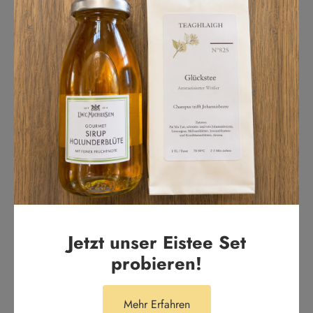
Basierend auf 1 Bewertung
1
0
0
0
0
Bewertung schreiben
Sort by
Jetzt unser Eistee Set
annika
probieren!
Sehr sehr lecker!
Ob aus Blankenese oder nicht, dies ist so ein leckerer Tee. Schön
Mehr Erfahren
frisch und trotzdem super wohlig warm auch für die dunklen