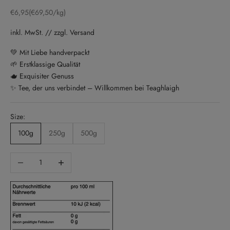
Sale price
€6,95
(€69,50/kg)
inkl. MwSt. // zzgl. Versand
💚 Mit Liebe handverpackt
🌱 Erstklassige Qualität
🫖 Exquisiter Genuss
✨ Tee, der uns verbindet – Willkommen bei Teaghlaigh
Size:
100g
250g
500g
Decrease quantity
Increase quantity