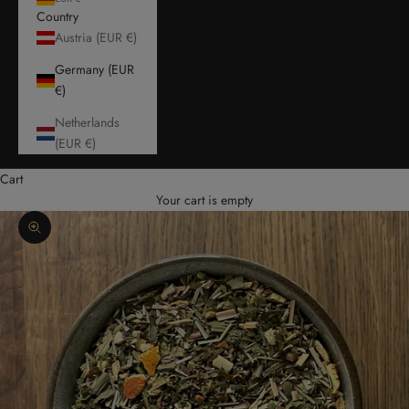
Country
Austria (EUR €)
Germany (EUR
€)
Netherlands
(EUR €)
Cart
Your cart is empty
Zoom picture