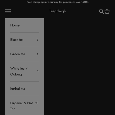
Skip to content
Free shipping in Germany for purchases over 60€.
Navigation menu
Search
Cart
Teaghlaigh
Home
Black tea
Green tea
White tea /
Oolong
herbal tea
Organic & Natural
Tea