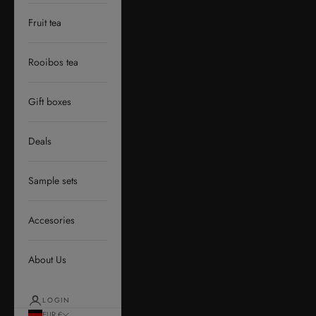
Fruit tea
Rooibos tea
Gift boxes
Deals
Sample sets
Accesories
About Us
LOGIN
EUR €