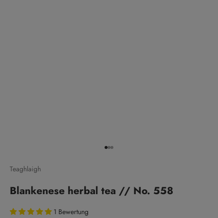
Go to item 1
Go to item 2
Go to item 3
Teaghlaigh
Blankenese herbal tea // No. 558
1 Bewertung