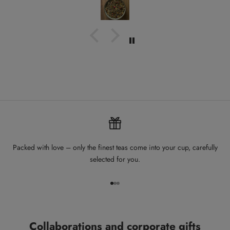
Packed with love – only the finest teas come into your cup, carefully
selected for you.
Go to item 1
Go to item 2
Go to item 3
Collaborations and corporate gifts