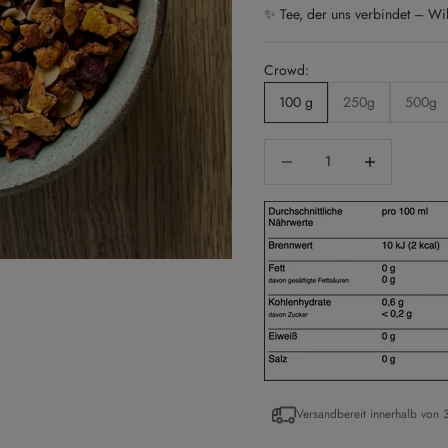
✨ Tee, der uns verbindet – Wi
Crowd:
100 g
250g
500g
Decrease quantity
Increase quantity
Versandbereit innerhalb von 