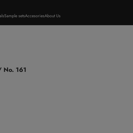
als
Sample sets
Accesories
About Us
/ No. 161