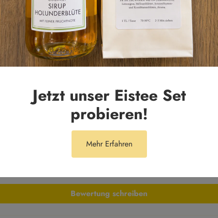
Kundenbewertungen
Jetzt unser Eistee Set
5.00 von 5
probieren!
1
0
Mehr Erfahren
0
0
0
Bewertung schreiben