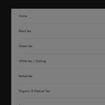
Skip to content
Home
Black tea
Green tea
White tea / Oolong
herbal tea
Organic & Natural Tea