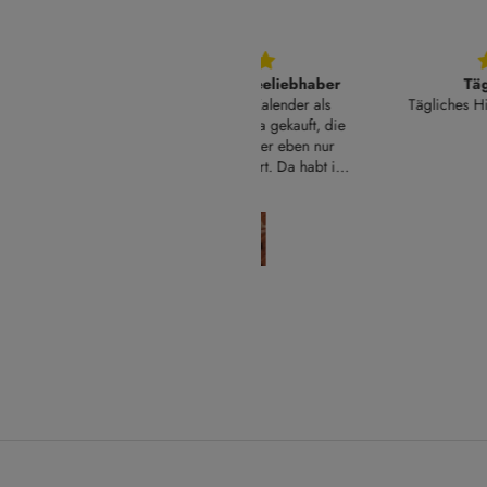
uper Geschenk für Teeliebhaber
Tägliches Highligh
Habe den Schwarztee-Kalender als
Tägliches Highlight. Unser Lie
schenk für meine Mama gekauft, die
für den Alltag
ehr gerne Tee trinkt, aber eben nur
warz und unaromatisiert. Da habt ihr
t eine kleine Marktlücke gefunden, so
Katharina
Anonym
n Kalender ist sonst irgendwie sehr
wer zu finden. Qualität und Auswahl
rken top, großzügige Menge Tee in
edem Säckchen, noch dazu ein sehr
bemühter und zuvorkommender
Kundenservice. TOP!