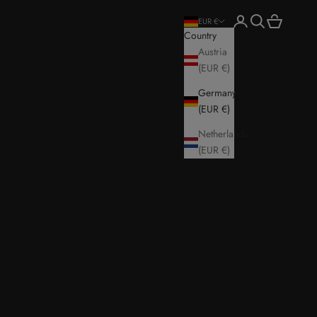
Login
Search
Cart
EUR €
Country
Austria
(EUR €)
Germany
(EUR €)
Netherlands
(EUR €)