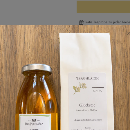
Gratis Teeprobe zu jeder Teebe
Pickup available at Blankene
Usually ready in 24 hours
View store information
Roasted Almond // No
100 g
Blankeneser Hauptstraße 1
Pickup available, Usually rea
Blankeneser Hauptstraße 145
22587 Hamburg
Germany
04086646505
Verantwortliches Lebensmittelu
Theodor Maass GmbH, Siemens