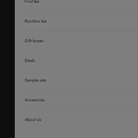
Fruit tea
Rooibos tea
Gift boxes
Deals
Sample sets
Accesories
About Us