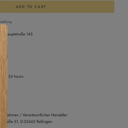
ADD TO CART
stellung
ser Hauptstraße 145
. 161
45
dy in 24 hours
nternehmen / Verantwortlicher Hersteller:
straße 51, D-25462 Rellingen