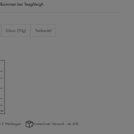
llkommen bei Teaghlaigh
Glass (70g)
Teebeutel
3-5 Werktagen
Kostenloser Versand - ab 60€