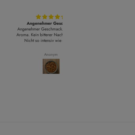
genehmer Geschmack
Traumtee- traumhaft köstlich
mer Geschmack. Natürliches
Der1., der Kräutertees, die ich beste
Kein bitterer Nachgeschmack.
habe und nun bereits zum 3.Mal z
t so intensiv wie erwartet.
Abend genossen habe. Gute
Entscheidung! Ich hoffe, die ander
Tees schmecken genauso gut! Ein
Anonym
B.S.
nach dem anderen Tee werde ich 
genießen! Das besondere an dies
Tee ist , dass er so natürlich schmec
Ich mag es nicht, wenn manche
Komponente zu stark ist und alle
andere überdeckt. Das ist hier so 
gelungen,sehr ausgewogen!