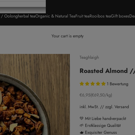
a / Oolong
herbal tea
Organic & Natural Tea
Fruit tea
Rooibos tea
Gift boxes
De
Your cart is empty
Teaghlaigh
Roasted Almond /
1 Bewertung
Sale price
€6,95
(€69,50/kg)
inkl. MwSt. // zzgl. Versand
💚 Mit Liebe handverpackt
🌱 Erstklassige Qualität
🫖 Exquisiter Genuss