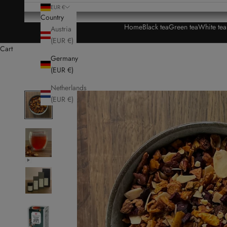
EUR €
Country
Home
Black tea
Green tea
White te
Austria
(EUR €)
Cart
Germany
(EUR €)
Netherlands
(EUR €)