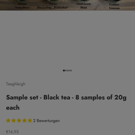
Go to item 1
Go to item 2
Go to item 3
Go to item 4
Go to item 5
Teaghlaigh
Sample set - Black tea - 8 samples of 20g
each
2 Bewertungen
Sale price
€14,95