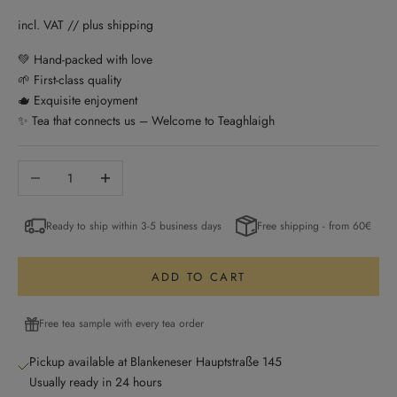
incl. VAT // plus shipping
💚 Hand-packed with love
🌱 First-class quality
🫖 Exquisite enjoyment
✨ Tea that connects us – Welcome to Teaghlaigh
Decrease quantity
Increase quantity
Ready to ship within 3-5 business days
Free shipping - from 60€
ADD TO CART
Free tea sample with every tea order
Pickup available at Blankeneser Hauptstraße 145
Usually ready in 24 hours