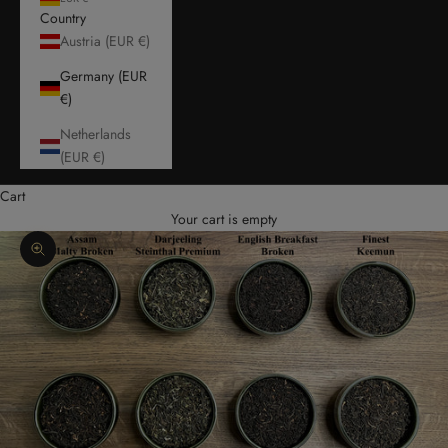
Country
Austria (EUR €)
Germany (EUR
€)
Netherlands
(EUR €)
Cart
Your cart is empty
Zoom picture