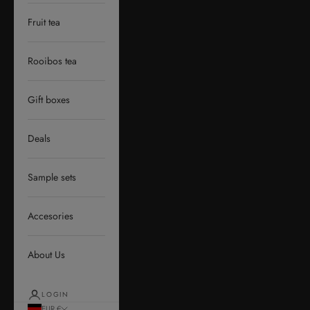
Fruit tea
Rooibos tea
Gift boxes
Deals
Sample sets
Accesories
About Us
LOGIN
EUR €