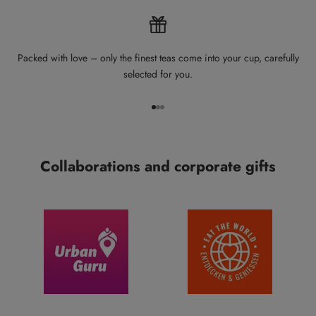
Packed with love – only the finest teas come into your cup, carefully
selected for you.
Go to item 1
Go to item 2
Go to item 3
Collaborations and corporate gifts