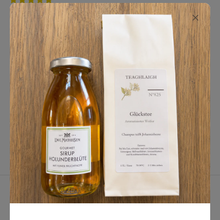
Natalie
Tolle Idee, mein Bruder hat mir dieses Set geschenkt und alles hat
wirklich eine Top Qualität. Ihr habt mich als Neukundin gewonnen :)
Der Sikkim hat es mir besonders angetan!
Jopseh
Alle super! Mein Favorit ist der Assam Malty und Mokalbari! Aber alle
wirklich aromatisch und frisch