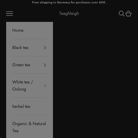
Skip to content
Free shipping in Germany for purchases over 60€.
Navigation menu
Search
Cart
Teaghlaigh
Home
Black tea
Green tea
White tea /
Oolong
herbal tea
Organic & Natural
Tea