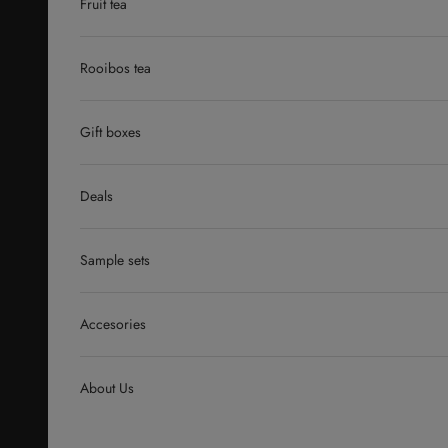
Fruit tea
Rooibos tea
Gift boxes
Deals
Sample sets
Accesories
About Us