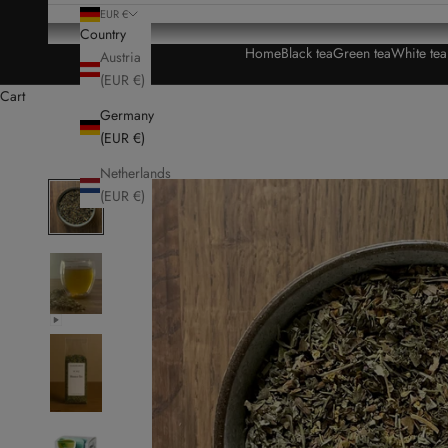
EUR €
Country
Home
Black tea
Green tea
White te
Austria
(EUR €)
Cart
Germany
(EUR €)
Netherlands
(EUR €)