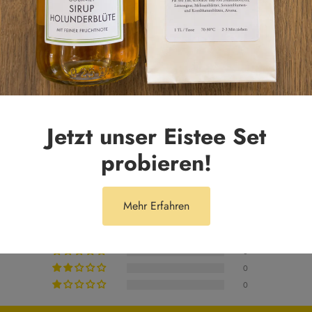
Jetzt unser Eistee Set
Kundenbewertungen
probieren!
4.00 von 5
Mehr Erfahren
0
1
0
0
0