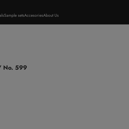
als
Sample sets
Accesories
About Us
/ No. 599