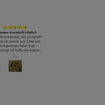
re Auswahl quer durch
Kräftiger Geschmack
die Welt des
Trinke ich mit Milch und Honig oder
Auswahl quer durch die
Chai Latte Sirup
Welt des grünen Tees
Anonym
Carola Kluth