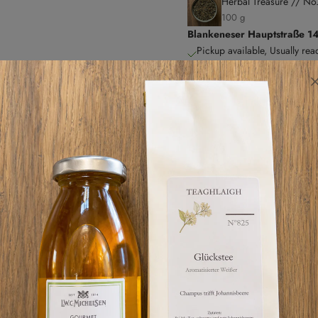
Herbal Treasure // No
100 g
Blankeneser Hauptstraße 1
Pickup available, Usually rea
Blankeneser Hauptstraße 145
22587 Hamburg
Germany
04086646505
Verantwortliches Lebensmittelu
Theodor Maass GmbH, Siemens