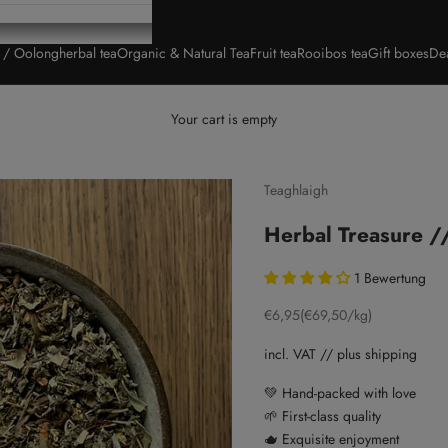
a / Oolong
herbal tea
Organic & Natural Tea
Fruit tea
Rooibos tea
Gift boxes
De
Your cart is empty
Teaghlaigh
Herbal Treasure /
1 Bewertung
Sale price
€6,95
(€69,50/kg)
incl. VAT // plus shipping
💚 Hand-packed with love
🌱 First-class quality
🫖 Exquisite enjoyment