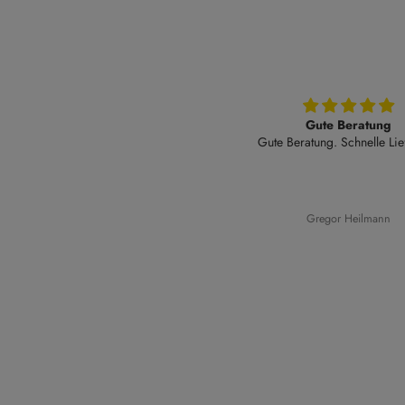
Gute Beratung
Angenehmer Geschm
Gute Beratung. Schnelle Lieferung
Angenehmer Geschmack. Nat
Aroma. Kein bitterer Nachg
Nicht so intensiv wie erwa
Gregor Heilmann
Anonym