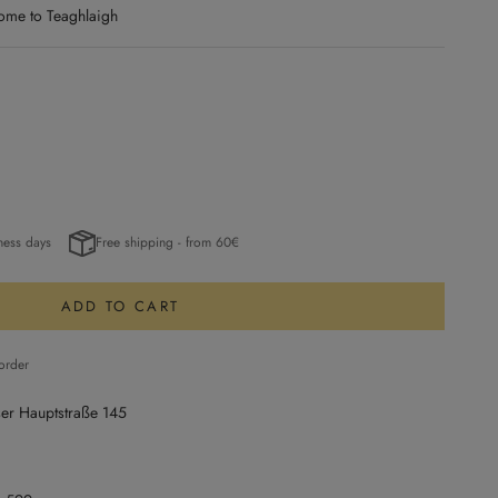
ome to Teaghlaigh
ness days
Free shipping - from 60€
ADD TO CART
 order
ser Hauptstraße 145