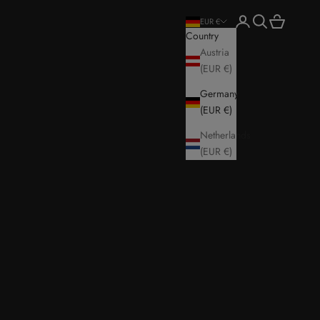
Login
Search
Cart
EUR €
Country
Austria
(EUR €)
Germany
(EUR €)
Netherlands
(EUR €)