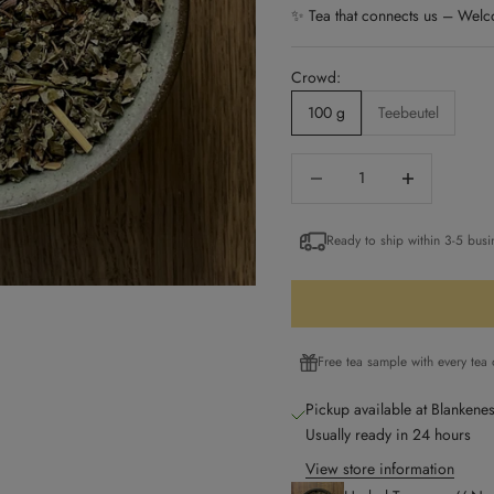
✨ Tea that connects us – Welc
Crowd:
100 g
Teebeutel
Decrease quantity
Increase quantity
Ready to ship within 3-5 busi
Free tea sample with every tea
Pickup available at Blankene
Usually ready in 24 hours
View store information