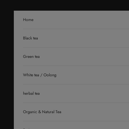
Skip to content
Home
Black tea
Green tea
White tea / Oolong
herbal tea
Organic & Natural Tea