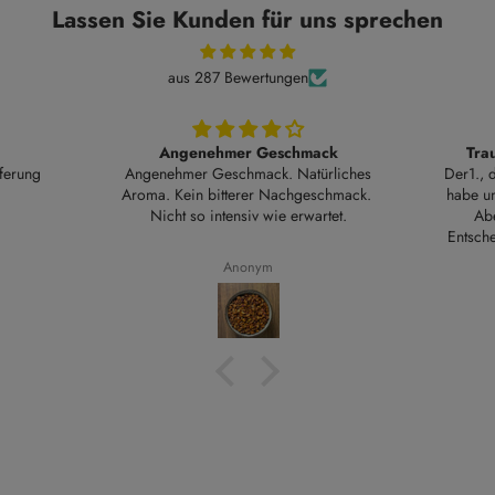
Lassen Sie Kunden für uns sprechen
aus 287 Bewertungen
ack
Traumtee- traumhaft köstlich
Wunderba
ürliches
Der1., der Kräutertees, die ich bestellt
eschmack.
habe und nun bereits zum 3.Mal zum
Wunderbare 
rtet.
Abend genossen habe. Gute
Entscheidung! Ich hoffe, die anderen
Tees schmecken genauso gut! Einen
B.S.
nach dem anderen Tee werde ich nun
genießen! Das besondere an diesem
Tee ist , dass er so natürlich schmeckt.
Ich mag es nicht, wenn manche
Komponente zu stark ist und alles
andere überdeckt. Das ist hier so gut
gelungen,sehr ausgewogen!