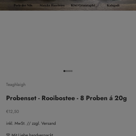
Gehe zu Element 1
Gehe zu Element 2
Gehe zu Element 3
Gehe zu Element 4
Gehe zu Element 5
Teaghlaigh
Probenset - Rooibostee - 8 Proben á 20g
Angebot
€12,50
inkl. MwSt. // zzgl. Versand
💚 Mit Liebe handverpackt