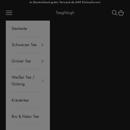
Zum Inhalt springen
In Deutschland gratis Versand ab 60€ Einkaufswert.
Menü
Suchen
Waren
Teaghlaigh
Startseite
Schwarzer Tee
Grüner Tee
Weißer Tee /
Oolong
Kräutertee
Bio & Natur Tee