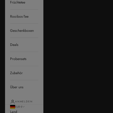
Früchtetee
Rooibos-Tee
Geschenkboxen
Deals
Probensets
Zubehör
Über uns
ANMELDEN
EUR €
Land