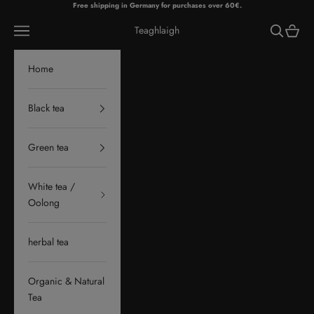
Skip to content
Free shipping in Germany for purchases over 60€.
Navigation menu
Search
Cart
Teaghlaigh
Home
Black tea
Green tea
White tea /
Oolong
herbal tea
Organic & Natural
Tea