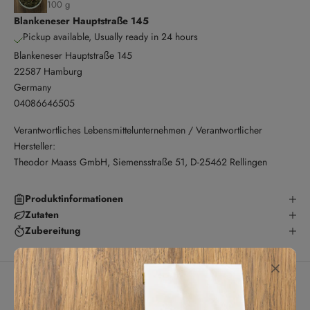
100 g
Blankeneser Hauptstraße 145
Pickup available, Usually ready in 24 hours
Blankeneser Hauptstraße 145
22587 Hamburg
Germany
04086646505
Verantwortliches Lebensmittelunternehmen / Verantwortlicher
Hersteller:
Theodor Maass GmbH, Siemensstraße 51, D-25462 Rellingen
Produktinformationen
Zutaten
Zubereitung
Kundenbewertungen