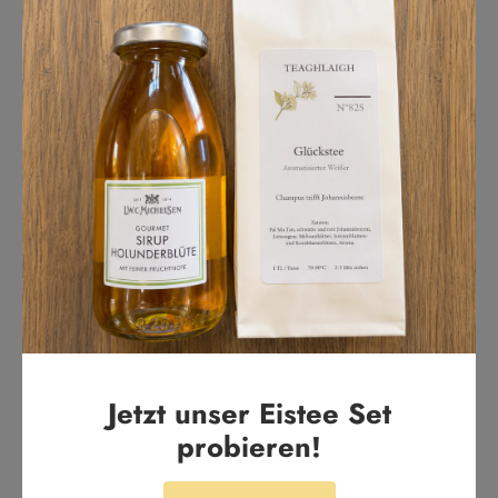
5.00 von 5
Basierend auf 1 Bewertung
1
0
0
0
0
Bewertung schreiben
Sort by
Jetzt unser Eistee Set
probieren!
Annika
Super lecker!