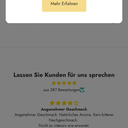
Mehr Erfahren
Auch wenn er ein bisschen teurer ist als ich es eigentlich ausgebe,
kann ich ihn wirklich umso mehr empfehlen! Ich beginne keinen
Morgen mehr ohne diesen Sencha und muss wirklich sagen, dass
ich die Kirschnote perfekt finde! Nicht zu viel und nicht zu wenig.
Lassen Sie Kunden für uns sprechen
aus 287 Bewertungen
Angenehmer Geschmack
Angenehmer Geschmack. Natürliches Aroma. Kein bitterer
Nachgeschmack.
Nicht so intensiv wie erwartet.