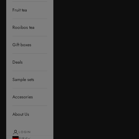
Fruit tea
Rooibos tea
Gift boxes
Deals
Sample sets
Accesories
About Us
LOGIN
EUR €