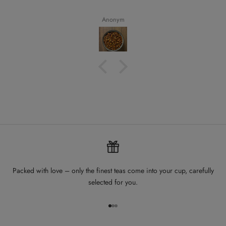
Anonym
Packed with love – only the finest teas come into your cup, carefully
selected for you.
Go to item 1
Go to item 2
Go to item 3