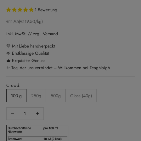
1 Bewertung
Sale price
€11,95
(€119,50/kg)
inkl. MwSt. // zzgl. Versand
💚 Mit Liebe handverpackt
🌱 Erstklassige Qualität
🫖 Exquisiter Genuss
✨ Tee, der uns verbindet – Willkommen bei Teaghlaigh
Crowd:
100 g
250g
500g
Glass (40g)
Decrease quantity
Increase quantity