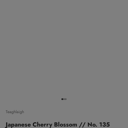
Go to item 1
Go to item 2
Go to item 3
Teaghlaigh
Japanese Cherry Blossom // No. 135