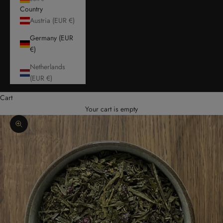
Country
Austria (EUR €)
Germany (EUR
€)
Netherlands
(EUR €)
Cart
Your cart is empty
Zoom picture